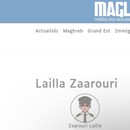
Aller au contenu principal
Panneau de gestion des cookies
Main menu
Actualités
Maghreb
Grand Est
Immig
Lailla Zaarouri
Avatar
Nom
Prénom
Zaarouri
Lailla