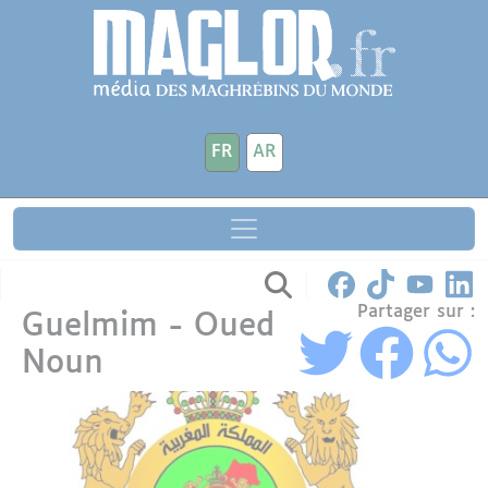
Aller au contenu principal
Panneau de gestion des cookies
FR
AR
Partager sur :
Guelmim - Oued
Noun