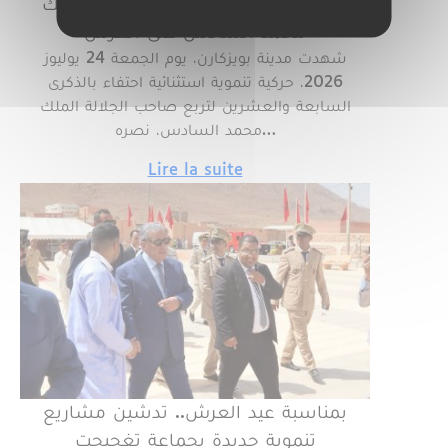
جديدة بمناسبة الذكرى 27 لتربع الملك
محمد السادس على العرش
​شهدت مدينة بويزكارن، يوم الجمعة 24 يوليوز
2026، حركية تنموية استثنائية احتفاء بالذكرى
السابعة والعشرين لتربع صاحب الجلالة الملك
محمد السادس، نصره…
Lire la suite
بمناسبة عيد العرش.. تدشين مشاريع
تنموية جديدة بجماعة تغجيجت