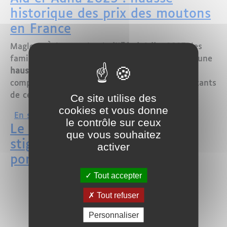
historique des prix des moutons
en France
Maglor - À l’approche de
l’Aïd el-Adha 2025
, les
familles musulmanes en France se heurtent à une
hausse sans précédent du prix des moutons
,
compromettant l’un des rituels les plus importants
de cette fête religieuse.
Ce site utilise des
cookies et vous donne
sur Aid el-Adha 2025 : hausse histori
En savoir plus
le contrôle sur ceux
Le CFCM dénonce la
que vous souhaitez
stigmatisation des femmes
activer
portant le voile
Tout accepter
Tout refuser
Personnaliser