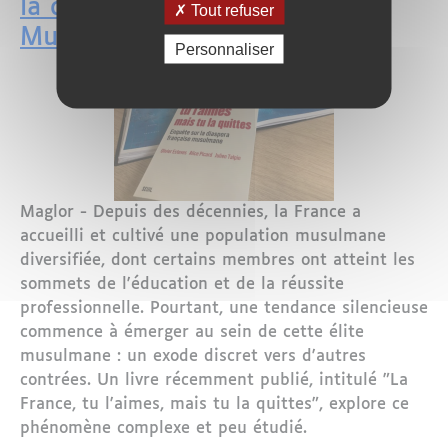
la quittes » : Pourquoi L'Élite
Tout refuser
Musulmane quitte la France
Personnaliser
Maglor - Depuis des décennies, la France a
accueilli et cultivé une population musulmane
diversifiée, dont certains membres ont atteint les
sommets de l'éducation et de la réussite
professionnelle. Pourtant, une tendance silencieuse
commence à émerger au sein de cette élite
musulmane : un exode discret vers d'autres
contrées. Un livre récemment publié, intitulé "La
France, tu l'aimes, mais tu la quittes", explore ce
phénomène complexe et peu étudié.