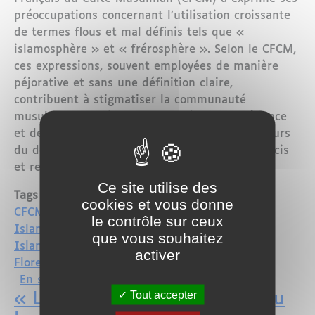
préoccupations concernant l’utilisation croissante
de termes flous et mal définis tels que «
islamosphère » et « frérosphère ». Selon le CFCM,
ces expressions, souvent employées de manière
péjorative et sans une définition claire,
contribuent à stigmatiser la communauté
musulmane et alimentent un climat de méfiance
et de division. Le CFCM a ainsi appelé les acteurs
du débat public à adopter un langage plus précis
et responsable.
Ce site utilise des
Tags
cookies et vous donne
CFCM
le contrôle sur ceux
Islam
que vous souhaitez
Islamophobie
activer
Florence Bergeaud-Blackler
sur Le CFCM alerte sur l’utilisation a
En savoir plus
Tout accepter
« La France, tu l’aimes, mais tu