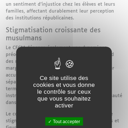
un sentiment d’injustice chez les élèves et leurs
familles, affectant durablement leur perception
des institutions républicaines.
Stigmatisation croissante des
musulmans
Le CFCM dénonce également une dynamique
préoccupante de suspicion généralisée à l’égard
des musulmans en France. Qu’ils soient
marginalisés ou réussissent, ils sont tour à tour
accusés de « communautarisme », de «
Ce site utilise des
séparatisme » ou encore d’« entrisme ». Ces
cookies et vous donne
termes flous et ambigus sont, selon le Conseil,
le contrôle sur ceux
instrumentalisés pour discréditer une communauté
que vous souhaitez
dans son ensemble.
activer
Le communiqué alerte sur les dangers de cette
stigmatisation, encouragée par certains médias et
Tout accepter
figures influentes. Une telle approche, loin de