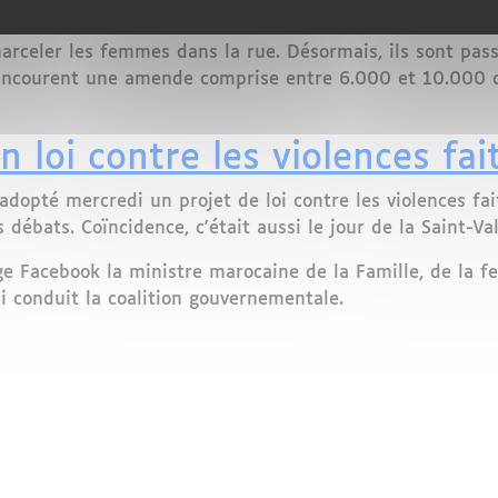
oit de sanctionner lourdement les auteurs. En voici les pr
harceler les femmes dans la rue. Désormais, ils sont pass
ls encourent une amende comprise entre 6.000 et 10.000 
credi, prison ferme et forte amende pour le harcèlemen
n loi contre les violences f
adopté mercredi un projet de loi contre les violences f
 débats. Coïncidence, c'était aussi le jour de la Saint-Va
page Facebook la ministre marocaine de la Famille, de la 
i conduit la coalition gouvernementale.
loi contre les violences faites aux femmes