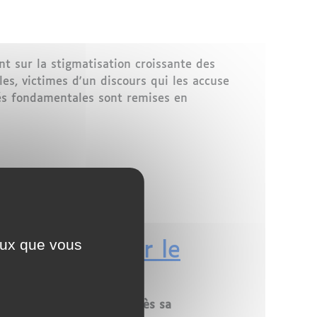
 sur la stigmatisation croissante des
les, victimes d'un discours qui les accuse
tés fondamentales sont remises en
ceux que vous
e amende pour le
eur au Maroc, six mois après sa