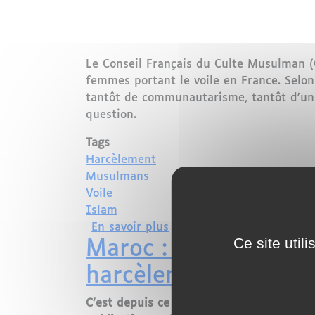
Le Conseil Français du Culte Musulman (
femmes portant le voile en France. Selon 
tantôt de communautarisme, tantôt d'un 
question.
Tags
Harcèlement
Musulmans
Voile
Islam
sur Le CFCM dénonce la st
En savoir plus
Ce site util
Maroc : depuis ce me
harcèlement de rue
C’est depuis ce mercredi 12 septembre qu