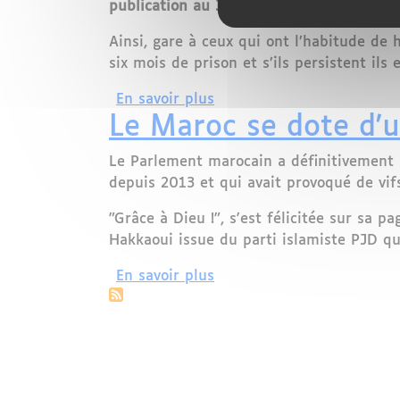
publication au Journal officiel. Elle prév
Ainsi, gare à ceux qui ont l’habitude de 
six mois de prison et s’ils persistent i
sur Maroc : depuis ce mer
En savoir plus
Le Maroc se dote d'u
Le Parlement marocain a définitivement 
depuis 2013 et qui avait provoqué de vifs
"Grâce à Dieu !", s'est félicitée sur sa 
Hakkaoui issue du parti islamiste PJD qu
sur Le Maroc se dote d'un 
En savoir plus