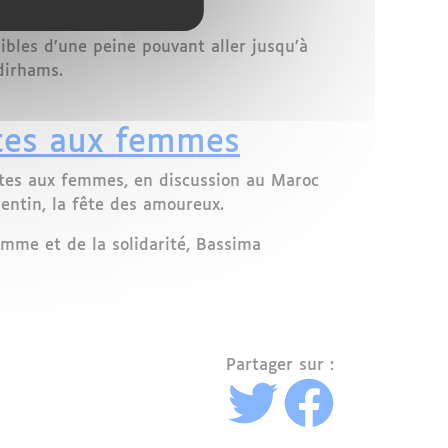
incipales avancées.
ibles d’une peine pouvant aller jusqu’à
dirhams.
t de rue
aites aux femmes
aites aux femmes, en discussion au Maroc
lentin, la fête des amoureux.
femme et de la solidarité, Bassima
Partager sur :