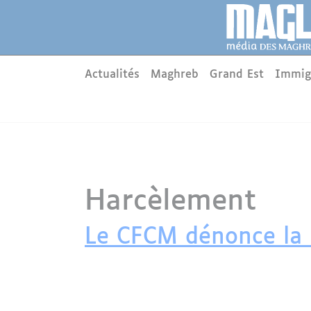
Aller au contenu principal
Panneau de gestion des cookies
Main menu
Actualités
Maghreb
Grand Est
Immig
Harcèlement
Le CFCM dénonce la 