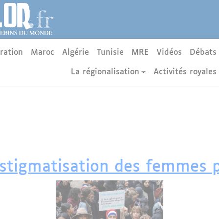
ration
Maroc
Algérie
Tunisie
MRE
Vidéos
Débats
La régionalisation
Activités royales
stigmatisation des femmes po