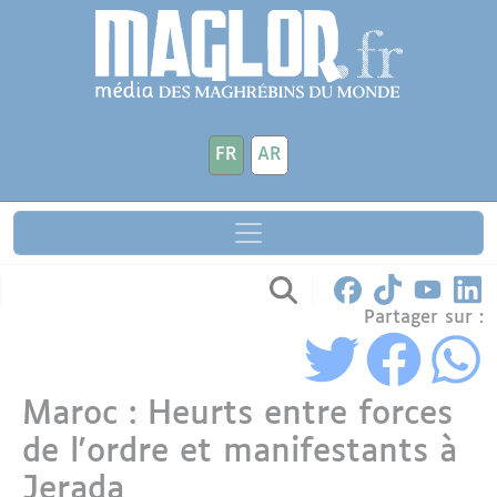
Aller au contenu principal
Panneau de gestion des cookies
FR
AR
Partager sur :
Maroc : Heurts entre forces
de l'ordre et manifestants à
Jerada