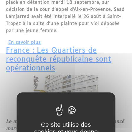
placé en détention mardi 18 septembre, sur
décision de la cour d’appel d’Aix-en-Provence. Saad
Lamjarred avait été interpellé le 26 août à Saint-
Tropez à la suite d’une plainte pour viol déposée
par une jeune femme.
sur Mis en examen pour viol, le chant
En savoir plus
France : Les Quartiers de
reconquête républicaine sont
opérationnels
Le ministre de l'Intérieur, Gérard Collomb, a lancé
Ce site utilise des
mardi la mise en place des “quartiers de
cookies et vous donne