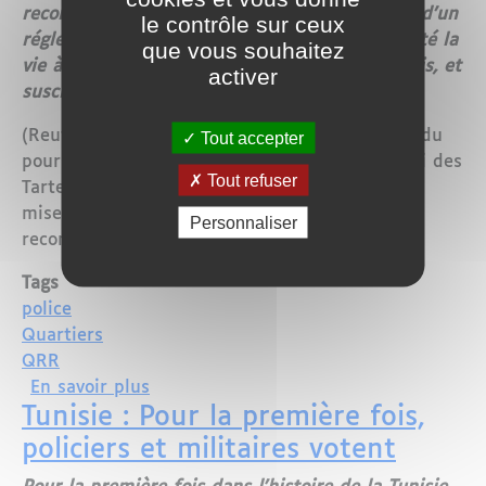
reconquête républicaine” (QRR) au lendemain d’un
le contrôle sur ceux
réglement de comptes entre bandes qui a coûté la
que vous souhaitez
vie à un adolescent à Saint-Denis, près de Paris, et
activer
suscité l’émotion des élus locaux.
(Reuters) - Le ministre de l’Intérieur s’est rendu
Tout accepter
pour l’occasion dans un quartier sensible, celui des
Tout refuser
Tarterêts à Corbeil-Essonnes (Essonne) pour la
mise en place officielle des "quartiers de
Personnaliser
reconquête républicaine".
Tags
police
Quartiers
QRR
sur France : Les Quartiers de reconquê
En savoir plus
Tunisie : Pour la première fois,
policiers et militaires votent