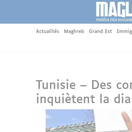
Aller au contenu principal
Panneau de gestion des cookies
Main menu
Actualités
Maghreb
Grand Est
Immig
Tunisie – Des c
inquiètent la d