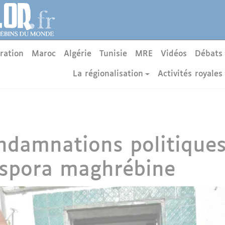
ration
Maroc
Algérie
Tunisie
MRE
Vidéos
Débats
La régionalisation
Activités royales
ondamnations politique
iaspora maghrébine