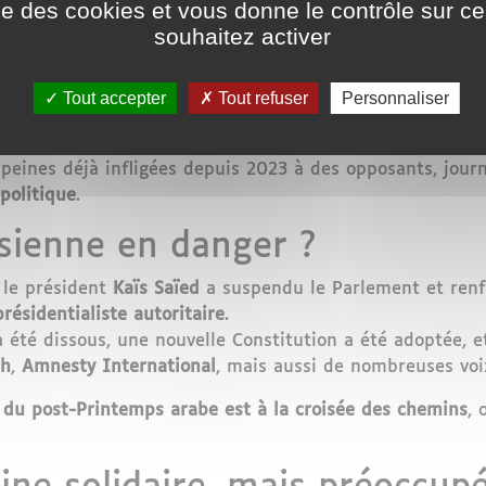
ise des cookies et vous donne le contrôle sur 
souhaitez activer
 d'Ennahdha :
14 ans de prison ferme
e cabinet de Kaïs Saïed :
35 ans par contumace
Tout accepter
Tout refuser
Personnaliser
re de Ghannouchi),
Mouadh Ghannouchi
(son fils) et
Kam
peines déjà infligées depuis 2023 à des opposants, journa
 politique
.
sienne en danger ?
e le président
Kaïs Saïed
a suspendu le Parlement et renfo
résidentialiste autoritaire
.
 été dissous, une nouvelle Constitution a été adoptée, et
ch
,
Amnesty International
, mais aussi de nombreuses voix
e du post-Printemps arabe est à la croisée des chemins
, 