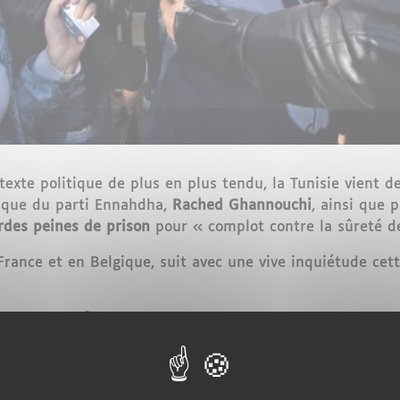
exte politique de plus en plus tendu, la Tunisie vient 
orique du parti Ennahdha,
Rached Ghannouchi
, ainsi que p
rdes peines de prison
pour « complot contre la sûreté de
ance et en Belgique, suit avec une vive inquiétude cet
e tension
rnationaux qualifient déjà de
« megaproces »
,
21 person
 ont été condamnées.