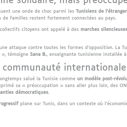
ne solidaire, mais préoccup
oquent une onde de choc parmi les
Tunisiens de l’étranger
rs de familles restent fortement connectées au pays.
 collectifs citoyens ont appelé à des
marches silencieuse
une attaque contre toutes les formes d’opposition. La Tun
me », témoigne
Sana B.
, enseignante tunisienne installée à
a communauté internationale
t longtemps salué la Tunisie comme
un modèle post-révolu
primé sa « préoccupation » sans aller plus loin, des ONG
ranties démocratiques
.
ogressif
plane sur Tunis, dans un contexte où l’économie