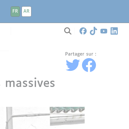
FR
AR
Partager sur :
s massives