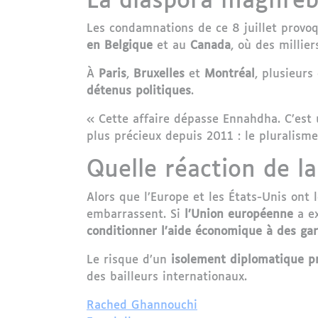
La diaspora maghrébi
Les condamnations de ce 8 juillet prov
en Belgique
et au
Canada
, où des millie
À
Paris
,
Bruxelles
et
Montréal
, plusieurs
détenus politiques
.
« Cette affaire dépasse Ennahdha. C’est 
plus précieux depuis 2011 : le pluralis
Quelle réaction de l
Alors que l’Europe et les États-Unis on
embarrassent. Si
l’Union européenne
a ex
conditionner l’aide économique à des ga
Le risque d’un
isolement diplomatique pr
des bailleurs internationaux.
Rached Ghannouchi