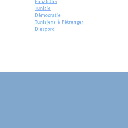
Ennahdha
Tunisie
Démocratie
Tunisiens à l'étranger
Diaspora