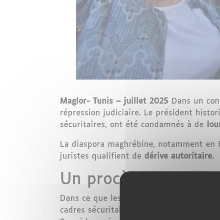
Maglor- Tunis – juillet 2025
Dans un cont
répression judiciaire. Le président hist
sécuritaires, ont été condamnés à de
lou
La diaspora maghrébine, notamment en Fr
juristes qualifient de
dérive autoritaire
.
Un procès sous haut
Dans ce que les médias tunisiens et inte
cadres sécuritaires ou anciens ministres