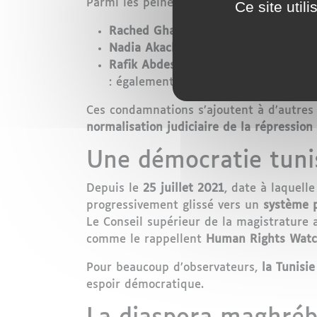
Parmi les peines les plus lourdes :
Ce site util
Rached Ghannouchi
, 84 ans, leader
Nadia Akacha
, ancienne directrice d
Rafik Abdessalem
(ex-ministre, gend
: également
35 ans
Ces condamnations s’ajoutent à d’autres 
normalisation judiciaire de la répression
Une démocratie tuni
Depuis le
25 juillet 2021
, date à laquell
progressivement glissé vers un
système p
Le Conseil supérieur de la magistrature a
comme le rappellent
Human Rights Wat
Pour beaucoup d’observateurs,
la Tunisi
espoir démocratique.