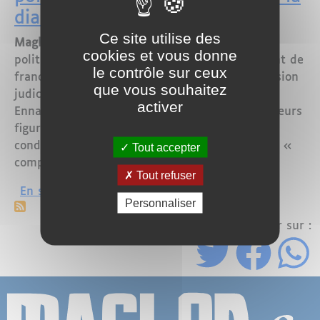
diaspora maghrébine
Ce site utilise des
Maglor- Tunis – juillet 2025
Dans un contexte
cookies et vous donne
politique de plus en plus tendu, la Tunisie vient de
le contrôle sur ceux
franchir un nouveau cap en matière de répression
que vous souhaitez
judiciaire. Le président historique du parti
activer
Ennahdha,
Rached Ghannouchi
, ainsi que plusieurs
figures politiques et sécuritaires, ont été
condamnés à de
lourdes peines de prison
pour «
Tout accepter
complot contre la sûreté de l’État ».
Tout refuser
sur Tunisie – Des condamnations polit
En savoir plus
Personnaliser
Partager sur :