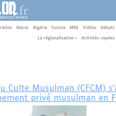
ration
Maroc
Algérie
Tunisie
MRE
Vidéos
Débats
La régionalisation
Activités royales
du Culte Musulman (CFCM) s’
ignement privé musulman en 