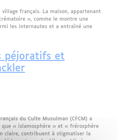
village français. La maison, appartenant
ur crématoire », comme le montre une
rmi les internautes et a entraîné une
n
 péjoratifs et
ckler
Français du Culte Musulman (CFCM) a
ls que « islamosphère » et « frérosphère
 claire, contribuent à stigmatiser la