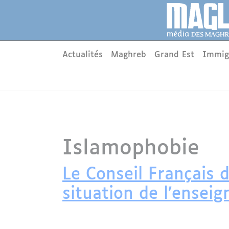
Aller au contenu principal
Panneau de gestion des cookies
Main menu
Actualités
Maghreb
Grand Est
Immig
Islamophobie
Le Conseil Français 
situation de l’ense