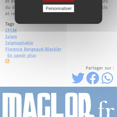
et de division. Le CFCM a ainsi appelé les acteurs
du débat public à adopter un langage plus précis
Personnaliser
et responsable.
Tags
CFCM
Islam
Islamophobie
Florence Bergeaud-Blackler
sur Le CFCM alerte sur l’utilisation a
En savoir plus
Partager sur :