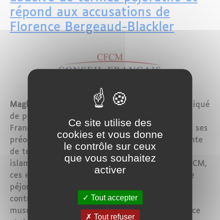
répond aux accusations de
Florence Bergeaud-Blackler
Maglor- Paris, 18 mai 2024
- Dans un communiqué
de presse diffusé le 13 mai 2024, le Conseil
Ce site utilise des
Français du Culte Musulman (CFCM) a exprimé ses
cookies et vous donne
préoccupations concernant l’utilisation croissante
le contrôle sur ceux
de termes flous et mal définis tels que «
que vous souhaitez
islamosphère » et « frérosphère ». Selon le CFCM,
activer
ces expressions, souvent employées de manière
péjorative et sans une définition claire,
Tout accepter
contribuent à stigmatiser la communauté
musulmane et alimentent un climat de méfiance
Tout refuser