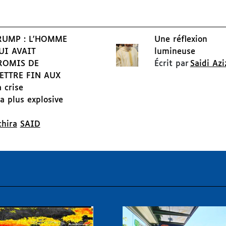
RUMP : L'HOMME
Une réflexion
UI AVAIT
lumineuse
ROMIS DE
Écrit par
Saidi Azi
ETTRE FIN AUX
 crise
la plus explosive
chira
SAID