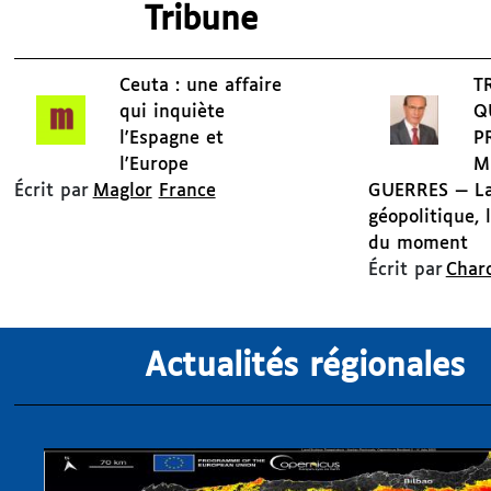
Tribune
Ceuta : une affaire
T
qui inquiète
Q
l'Espagne et
P
l'Europe
M
Écrit par
Maglor
France
GUERRES — La
géopolitique, 
du moment
Écrit par
Char
Actualités régionales