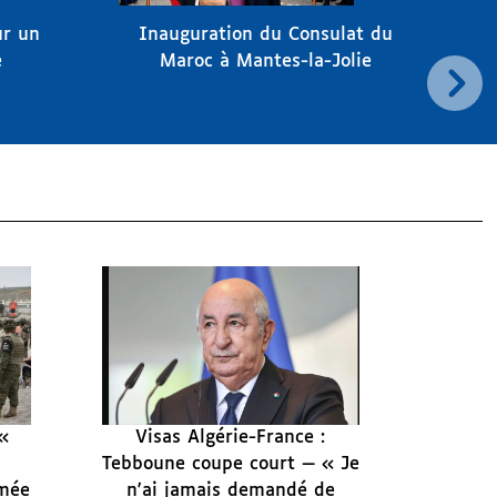
ur un
Inauguration du Consulat du
e
Maroc à Mantes-la-Jolie
 «
Visas Algérie-France :
Tebboune coupe court — « Je
rmée
n'ai jamais demandé de