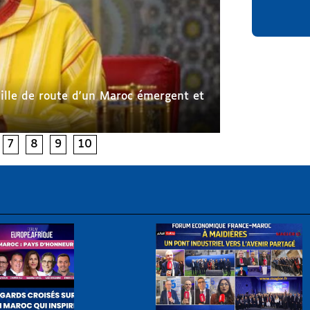
rébine vote avec ses pieds
Ceuta, j
7
8
9
10