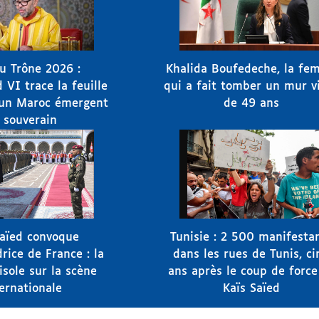
u Trône 2026 :
Khalida Boufedeche, la f
I trace la feuille
qui a fait tomber un mur v
'un Maroc émergent
de 49 ans
 souverain
Saïed convoque
Tunisie : 2 500 manifesta
rice de France : la
dans les rues de Tunis, ci
'isole sur la scène
ans après le coup de force
ernationale
Kaïs Saïed