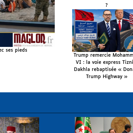
?
ec ses pieds
Trump remercie Moham
VI : la voie express Tizn
Dakhla rebaptisée « Don
Trump Highway »