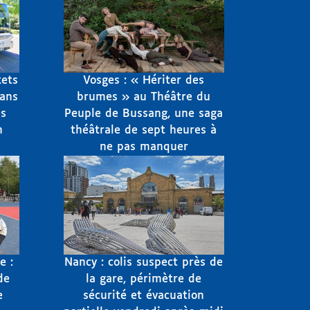
kets
Vosges : « Hériter des
sans
brumes » au Théâtre du
s
Peuple de Bussang, une saga
n
théâtrale de sept heures à
ne pas manquer
e :
Nancy : colis suspect près de
de
la gare, périmètre de
e
sécurité et évacuation