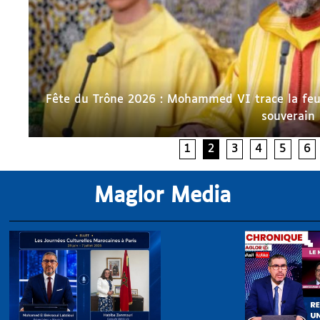
 et
De Rabat à Ceuta : la jeunesse magh
1
2
3
4
5
6
Maglor Media