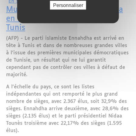
sur Tunisie : les non-jeûneurs veulent
En savoir plus
Personnaliser
Municipales/Tunisie : Ennahdha
en tête mais sans majorité à
Tunis
(AFP) - Le parti islamiste Ennahdha est arrivé en
tête à Tunis et dans de nombreuses grandes villes
à l'issue des premières municipales démocratiques
de Tunisie, un résultat qui ne lui garantit
cependant pas de contrôler ces villes à défaut de
majorité.
A l'échelle du pays, ce sont les listes
indépendantes qui ont remporté le plus grand
nombre de sièges, avec 2.367 élus, soit 32,9% des
sièges. Ennahdha arrive deuxième, avec 28,6% des
sièges (2.135 élus) et le parti présidentiel Nidaa
Tounès troisième avec 22,17% des sièges (1.595
élus).