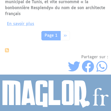
municipal de Tunis, et vite surnommé « la
bonbonnière Resplendy» du nom de son architecte
français
sur Le théâtre municipal de Tunis : 116
En savoir plus
Pagination
Page suivante
Page 1
››
Partager sur :