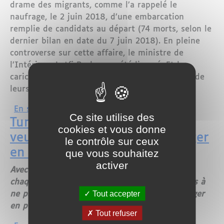
drame des migrants, comme l’a rappelé le
naufrage, le 2 juin 2018, d’une embarcation
remplie de candidats au départ (74 morts, selon le
dernier bilan en date du 7 juin 2018). En pleine
controverse sur cette affaire, le ministre de
l’Intérieur, Lotfi Brahem, a été limogé. Et les
caricaturistes comme Willis from Tunis y vont de
leurs traits acerbes.
sur Tunisie : le drame des migrants vu 
En savoir plus
Ce site utilise des
Tunisie : les non-jeûneurs
cookies et vous donne
veulent avoir le droit de manger
le contrôle sur ceux
en public pendant Ramadan
que vous souhaitez
activer
Avec le Ramadan, la Tunisie connaît, comme
chaque année, des appels au droit des citoyens à
Tout accepter
ne pas en respecter les règles et pouvoir manger
en public.
Tout refuser