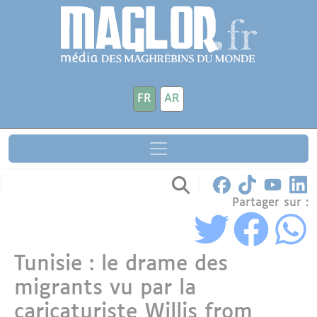
Aller au contenu principal
Panneau de gestion des cookies
FR
AR
Partager sur :
Tunisie : le drame des
migrants vu par la
caricaturiste Willis from