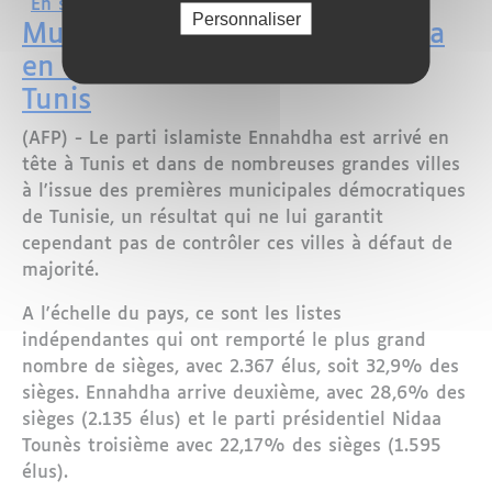
sur Tunisie : les non-jeûneurs veulent
En savoir plus
Personnaliser
Municipales/Tunisie : Ennahdha
en tête mais sans majorité à
Tunis
(AFP) - Le parti islamiste Ennahdha est arrivé en
tête à Tunis et dans de nombreuses grandes villes
à l'issue des premières municipales démocratiques
de Tunisie, un résultat qui ne lui garantit
cependant pas de contrôler ces villes à défaut de
majorité.
A l'échelle du pays, ce sont les listes
indépendantes qui ont remporté le plus grand
nombre de sièges, avec 2.367 élus, soit 32,9% des
sièges. Ennahdha arrive deuxième, avec 28,6% des
sièges (2.135 élus) et le parti présidentiel Nidaa
Tounès troisième avec 22,17% des sièges (1.595
élus).