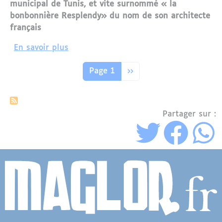
municipal de Tunis, et vite surnommé « la
bonbonnière Resplendy» du nom de son architecte
français
sur Le théâtre municipal de Tunis : 116
En savoir plus
Pagination
Page suivante
Page 1
››
Partager sur :