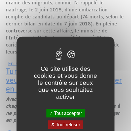
drame des migrants, comme l’a rappelé le
naufrage, le 2 juin 2018, d’une embarcation
remplie de candidats au départ (74 morts, selon le
dernier bilan en date du 7 juin 2018). En pleine
controverse sur cette affaire, le ministre de
l’Intérieur, Lotfi Brahem, a été limogé. Et les
caricaturistes comme Willis from Tunis y vont de
leurs traits acerbes.
sur Tunisie : le drame des migrants vu 
En savoir plus
Ce site utilise des
Tunisie : les non-jeûneurs
cookies et vous donne
veulent avoir le droit de manger
le contrôle sur ceux
en public pendant Ramadan
que vous souhaitez
activer
Avec le Ramadan, la Tunisie connaît, comme
chaque année, des appels au droit des citoyens à
Tout accepter
ne pas en respecter les règles et pouvoir manger
en public.
Tout refuser