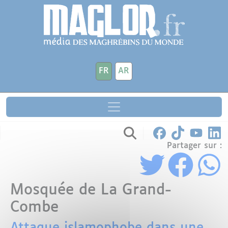
Aller au contenu principal
Panneau de gestion des cookies
FR
AR
Partager sur :
Mosquée de La Grand-
Combe