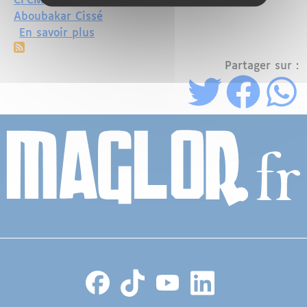
CFCM
Aboubakar Cissé
sur Attaque islamophobe dans une mosq
En savoir plus
Partager sur :