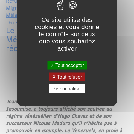
Réfugiés
Migrants
Mélenchon
Ce site utilise des
sur L'échec du gouvernement du Venezue
En savoir plus
cookies et vous donne
Le modèle de Jean-Luc
le contrôle sur ceux
Mélenchon s'enlise dans la
que vous souhaitez
activer
récession
Tout accepter
Tout refuser
Personnaliser
Jean-Luc Mélenchon, le leader de la France
Insoumise, a toujours affiché son soutien au
régime vénézuélien d'Hugo Chavez et de son
successeur Nicolas Maduro qu'il n'hésite pas à
promouvoir en exemple. Le Venezuela, en proie à