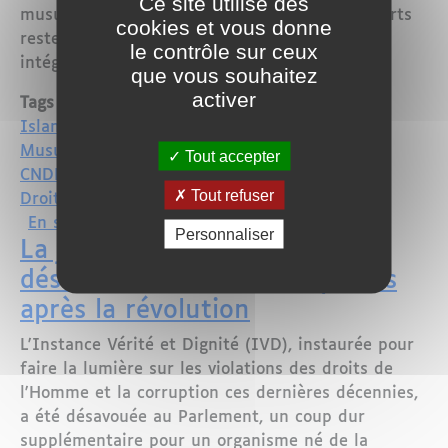
Ce site utilise des
musulmans en 2017 qu'en 2016, mais des efforts
cookies et vous donne
restent à accomplir pour leur meilleure
le contrôle sur ceux
intégration.
que vous souhaitez
activer
Tags
Islam
Musulmans
Tout accepter
CNDH
Tout refuser
Droits de l'Homme
sur France : La communauté musulmane
En savoir plus
Personnaliser
La justice transitionnelle
désavouée en Tunisie, sept ans
après la révolution
L'Instance Vérité et Dignité (IVD), instaurée pour
faire la lumière sur les violations des droits de
l'Homme et la corruption ces dernières décennies,
a été désavouée au Parlement, un coup dur
supplémentaire pour un organisme né de la