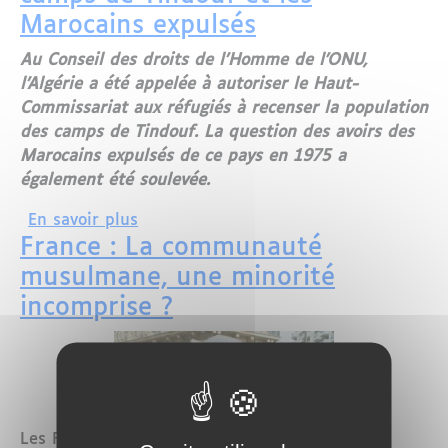
Marocains expulsés
Au Conseil des droits de l’Homme de l'ONU,
l’Algérie a été appelée à autoriser le Haut-
Commissariat aux réfugiés à recenser la population
des camps de Tindouf. La question des avoirs des
Marocains expulsés de ce pays en 1975 a
également été soulevée.
sur L’ONU épingle l’Algérie sur les ca
En savoir plus
France : La communauté
musulmane, une minorité
incomprise ?
Les Français sont plus tolérants envers les