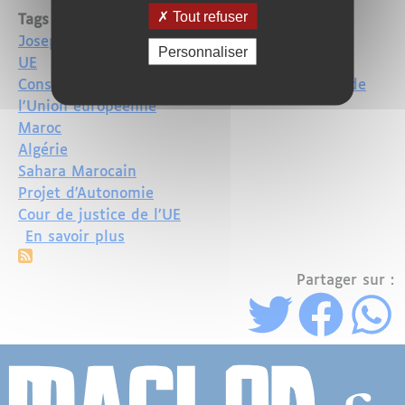
Tout refuser
Tags
Josep Borell
Personnaliser
UE
Conseil des ministres des Affaires étrangères de
l'Union européenne
Maroc
Algérie
Sahara Marocain
Projet d'Autonomie
Cour de justice de l’UE
sur L’Union européenne réaffirme son p
En savoir plus
Partager sur :