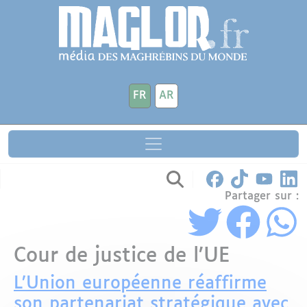
Aller au contenu principal
Panneau de gestion des cookies
FR
AR
Partager sur :
Cour de justice de l’UE
L’Union européenne réaffirme
son partenariat stratégique avec