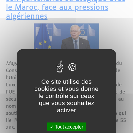
le Maroc, face aux pressions
algériennes
Maglor - Luxembourg, 14 octobre 2024
— Lors du
Conseil des ministres des Affaires étrangères de
l'Union européenne, réuni aujourd’hui à
Ce site utilise des
Luxembourg, Josep Borrell, Haut représentant de
cookies et vous donne
l'UE pour les Affaires étrangères et la politique de
le contrôle sur ceux
sécurité, a fait une déclaration sans équivoque au
que vous souhaitez
nom des 27 États membres. Il a exprimé leur
activer
soutien indéfectible au partenariat stratégique qui
lie l’Union européenne au Maroc depuis plus de 55
Tout accepter
ans.