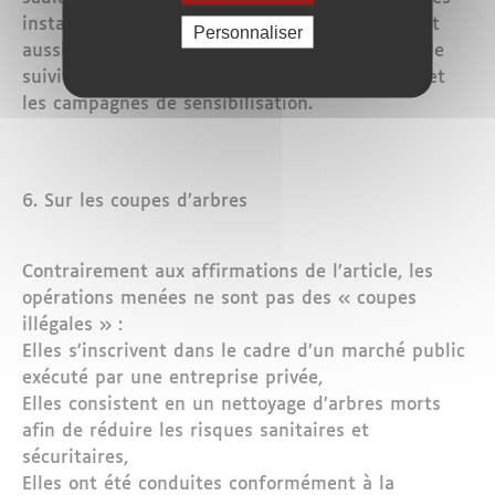
instances financières compétentes. Ils couvrent
Personnaliser
aussi bien les travaux visibles que les études, le
suivi écologique, la mobilisation du personnel et
les campagnes de sensibilisation.
6. Sur les coupes d’arbres
Contrairement aux affirmations de l’article, les
opérations menées ne sont pas des « coupes
illégales » :
Elles s’inscrivent dans le cadre d’un marché public
exécuté par une entreprise privée,
Elles consistent en un nettoyage d’arbres morts
afin de réduire les risques sanitaires et
sécuritaires,
Elles ont été conduites conformément à la