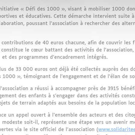
initiative « Défi des 1000 », visant à mobiliser 1000 dona
sportives et éducatives. Cette démarche intervient suite à
aboration, poussant l’association à rechercher des altern
ontributions de 40 euros chacune, afin de couvrir les f
constitue le cœur battant des activités de l’association,
es et des programmes d’encadrement intégrés.
 plus de 33 000 euros ont déjà été collectés auprès des 
es 1000 », témoignant de l’engagement et de l’élan de soli
 l’association a réussi à accompagner près de 3915 bénéfi
ragement des enfants à s’engager dans des activités cons
rojets de terrain adaptés aux besoins de la population loc
lance un appel ouvert à l’ensemble des acteurs et des cito
i modeste soit-il, représente une étape vers un avenir m
rtes via le site officiel de l’association (
www.solidarite