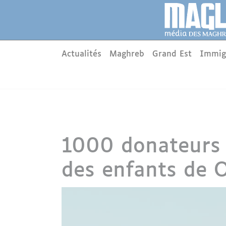
Aller au contenu principal
Panneau de gestion des cookies
Main menu
Actualités
Maghreb
Grand Est
Immig
1000 donateurs p
des enfants de 