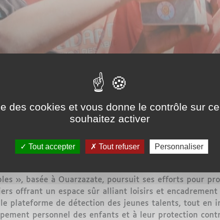
ise des cookies et vous donne le contrôle sur 
souhaitez activer
Tout accepter
Tout refuser
Personnaliser
ables », basée à Ouarzazate, poursuit ses efforts pour pr
rs offrant un espace sûr alliant loisirs et encadrement 
ble plateforme de détection des jeunes talents, tout en i
pement personnel des enfants et à leur protection contre