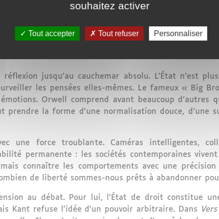
souhaitez activer
ontre sa sécurité ne mérite ni l’une ni l’autre
— Benjamin Franklin
Tout accepter
Tout refuser
Personnaliser
 entre ordre et contrôle. Trop faible, il laisse émerger la
 il étouffe progressivement les consciences. L’histoi
 réflexion jusqu’au cauchemar absolu. L’État n’est plus
surveiller les pensées elles-mêmes. Le fameux « Big Br
s émotions. Orwell comprend avant beaucoup d’autres 
 peut prendre la forme d’une normalisation douce, d’une
vec une force troublante. Caméras intelligentes, col
bilité permanente : les sociétés contemporaines vivent
rmais connaître les comportements avec une précision 
 combien de liberté sommes-nous prêts à abandonner pou
ion au débat. Pour lui, l’État de droit constitue un
ais Kant refuse l’idée d’un pouvoir arbitraire. Dans
Vers