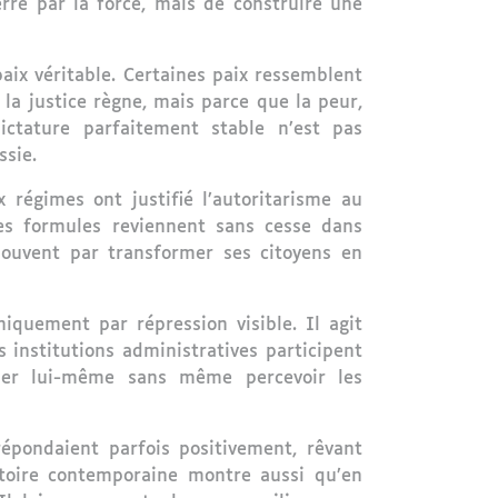
erre par la force, mais de construire une
aix véritable. Certaines paix ressemblent
la justice règne, mais parce que la peur,
ictature parfaitement stable n’est pas
ssie.
x régimes ont justifié l’autoritarisme au
ces formules reviennent sans cesse dans
 souvent par transformer ses citoyens en
iquement par répression visible. Il agit
les institutions administratives participent
ôler lui-même sans même percevoir les
répondaient parfois positivement, rêvant
stoire contemporaine montre aussi qu’en