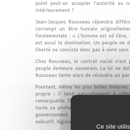
point peut-on accepter l’autorité au 
intérieurement ?
Jean-Jacques Rousseau répondra différ
corrompt un être humain originelleme
fondamentale :
« L’homme est né libre, e
est aussi la domination. Un peuple ne do
liberté ne consiste donc pas à vivre sans
Chez Rousseau, le contrat social n’est 
peuple demeure souverain. La loi ne doi
Rousseau tente alors de résoudre un para
Pourtant, même les plus belles théories 
propre : il tend naturellement à s’é
remarquable. Il écrit :
« Tout homme qui
toute sa profondeur, constitue le cœ
gouvernement n’est naturellement immun
exécutif, législatif et judiciaire doivent 
Ce site util