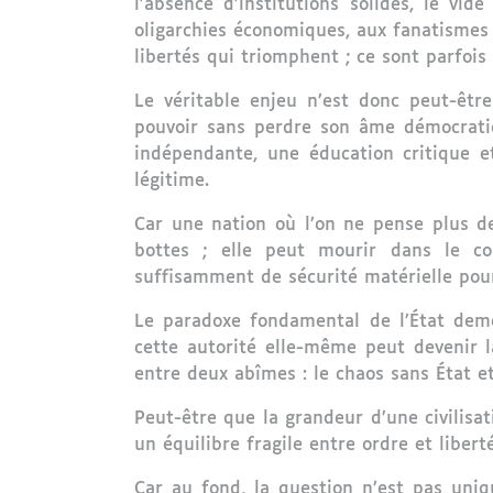
l’absence d’institutions solides, le vi
oligarchies économiques, aux fanatismes r
libertés qui triomphent ; ce sont parfois
Le véritable enjeu n’est donc peut-être
pouvoir sans perdre son âme démocratiq
indépendante, une éducation critique et
légitime.
Car une nation où l’on ne pense plus de
bottes ; elle peut mourir dans le con
suffisamment de sécurité matérielle pour
Le paradoxe fondamental de l’État deme
cette autorité elle-même peut devenir la 
entre deux abîmes : le chaos sans État et 
Peut-être que la grandeur d’une civilisa
un équilibre fragile entre ordre et liberté
Car au fond, la question n’est pas uni