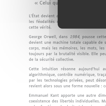
« Celui qui échange sa liberté c
L’État devient alors un équilibre instable
les féodalités modernes. Trop puissant,
cette vérité.
George Orwell, dans
1984
, pousse cette
devient une machine totale capable de 
corps, mais les mémoires, les mots, le
toujours par la brutalité visible. Elle
de la sécurité collective.
Cette intuition résonne aujourd’hui a
algorithmique, contrôle numérique, traça
par les technologies privées, peut déso
revient alors sous une forme nouvelle :
Emmanuel Kant apporte une autre dimens
coexistence des libertés individuelles. M