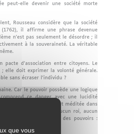
ée peut-elle devenir une société morte
ent, Rousseau considère que la société
(1762), il affirme une phrase devenue
ème n’est pas seulement le désordre ; il
ctivement à la souveraineté. La véritable
-même.
n pacte d’association entre citoyens. Le
 elle doit exprimer la volonté générale.
le sans écraser l’individu ?
maine. Car le pouvoir possède une logique
comprend ce danger avec une lucidité
ouvent citée mais rarement méditée dans
rend qu’aucun homme, aucun roi, aucun
l théorise la séparation des pouvoirs :
ceux que vous