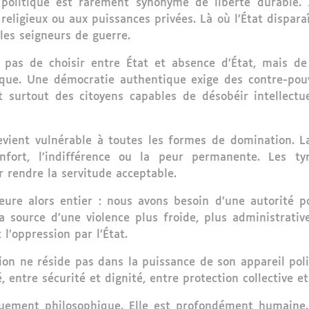
de politique est rarement synonyme de liberté durable. 
eligieux ou aux puissances privées. Là où l’État dispara
 les seigneurs de guerre.
 pas de choisir entre État et absence d’État, mais de
ue. Une démocratie authentique exige des contre-pouvoi
 surtout des citoyens capables de désobéir intellectu
vient vulnérable à toutes les formes de domination. L
fort, l’indifférence ou la peur permanente. Les ty
 rendre la servitude acceptable.
ure alors entier : nous avons besoin d’une autorité 
source d’une violence plus froide, plus administrative, 
l’oppression par l’État.
tion ne réside pas dans la puissance de son appareil pol
, entre sécurité et dignité, entre protection collective et
quement philosophique. Elle est profondément humaine.