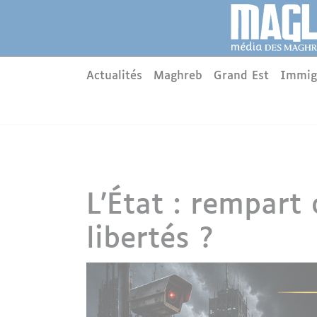
Aller au contenu principal
Panneau de gestion des cookies
Main menu
Actualités
Maghreb
Grand Est
Immig
L’État : rempart
libertés ?