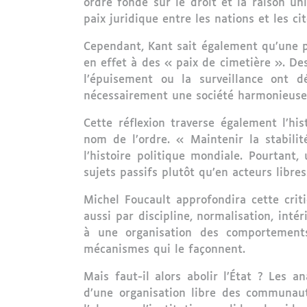
ordre fondé sur le droit et la raison un
paix juridique entre les nations et les ci
Cependant, Kant sait également qu’une pa
en effet à des « paix de cimetière ». De
l’épuisement ou la surveillance ont d
nécessairement une société harmonieuse.
Cette réflexion traverse également l’his
nom de l’ordre. « Maintenir la stabili
l’histoire politique mondiale. Pourtant
sujets passifs plutôt qu’en acteurs libres
Michel Foucault approfondira cette crit
aussi par discipline, normalisation, intéri
à une organisation des comportements
mécanismes qui le façonnent.
Mais faut-il alors abolir l’État ? Les 
d’une organisation libre des communaut