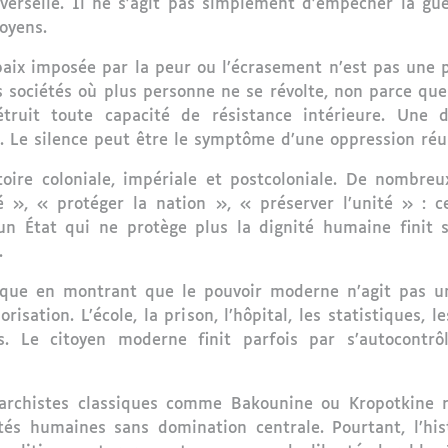
iverselle. Il ne s’agit pas simplement d’empêcher la gu
toyens.
ix imposée par la peur ou l’écrasement n’est pas une p
s sociétés où plus personne ne se révolte, non parce que 
étruit toute capacité de résistance intérieure. Une d
 Le silence peut être le symptôme d’une oppression réu
toire coloniale, impériale et postcoloniale. De nombreu
té », « protéger la nation », « préserver l’unité » : 
, un État qui ne protège plus la dignité humaine finit
.
ique en montrant que le pouvoir moderne n’agit pas un
orisation. L’école, la prison, l’hôpital, les statistiques, 
. Le citoyen moderne finit parfois par s’autocontr
anarchistes classiques comme Bakounine ou Kropotkine 
és humaines sans domination centrale. Pourtant, l’hi