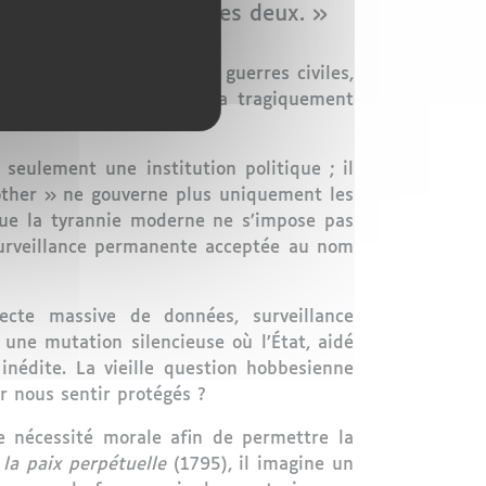
, et finit par perdre les deux. »
 violence, les mafias, les guerres civiles,
re du XXe siècle démontrera tragiquement
 seulement une institution politique ; il
other » ne gouverne plus uniquement les
que la tyrannie moderne ne s’impose pas
 surveillance permanente acceptée au nom
lecte massive de données, surveillance
 une mutation silencieuse où l’État, aidé
inédite. La vieille question hobbesienne
r nous sentir protégés ?
e nécessité morale afin de permettre la
 la paix perpétuelle
(1795), il imagine un