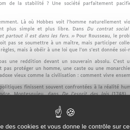
nom de la stabilité ? Une société parfaitement pacifi
emment. Là où Hobbes voit l’homme naturellement viol
nt plus simple et plus libre. Dans
Du contrat social
t partout il est dans les fers. »
Pour Rousseau, le probl
it pas se soumettre à un maître, mais participer colle
 règles, mais à obéir à une loi que l’on s’est donnée soi
pas une reddition devant un souverain absolu. C’est u
t pas protéger un homme, une caste ou une monarchie ;
doxe vieux comme la civilisation : comment vivre ensemb
politiques finissent souvent confrontées à la réalité hu
tendre. Montesquieu, dans
De l’esprit des lois
(1748), 
 a du pouvoir est porté à en abuser. »
Cette phrase, s
ur même des démocraties modernes. Montesquieu comp
isé contre la tentation de dominer. Voilà pourquoi i
se limiter mutuellement afin d’éviter la tyrannie.
ise des cookies et vous donne le contrôle sur 