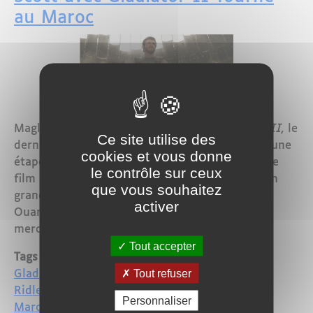
au Maroc
Maglor - La sortie très attendue de
Gladiator II
, le
Ce site utilise des
dernier chef-d'œuvre de Ridley Scott, marque une
cookies et vous donne
étape significative dans l’histoire du cinéma. Ce
le contrôle sur ceux
film monumental, dont le tournage a eu lieu en
que vous souhaitez
grande partie dans les célèbres studios de
activer
Ouarzazate au Maroc, débarque en salles ce
mercredi 13 novembre.
Tout accepter
Tags
Tout refuser
Gladiator II
Ridley Scott
Personnaliser
Maroc