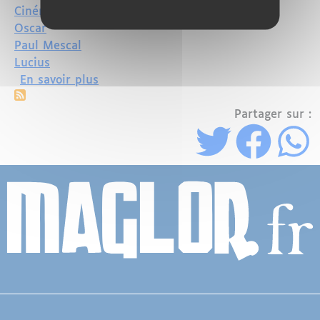
Cinéma
Oscar
Paul Mescal
Lucius
sur Le Retour Triomphal de Ridley Scot
En savoir plus
Partager sur :