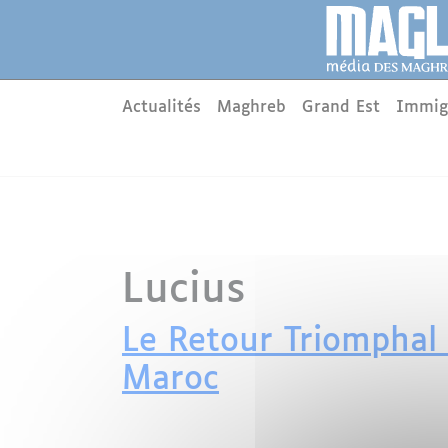
Aller au contenu principal
Panneau de gestion des cookies
Main menu
Actualités
Maghreb
Grand Est
Immig
Lucius
Le Retour Triomphal 
Maroc