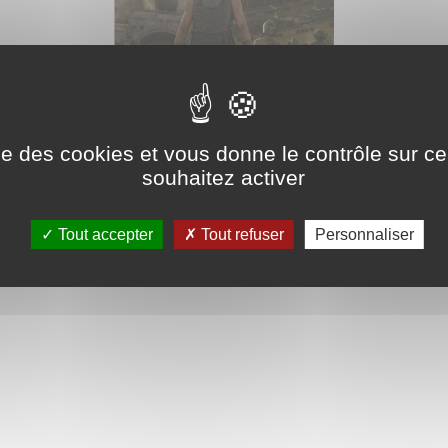
iator II
, le dernier chef-d'œuvre de Ridley Scott, marque 
tournage a eu lieu en grande partie dans les célèbres 
ise des cookies et vous donne le contrôle sur 
souhaitez activer
Tout accepter
Tout refuser
Personnaliser
e Ridley Scott avec Gladiator II Tourné au Maroc