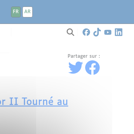
FR
AR
Partager sur :
or II Tourné au