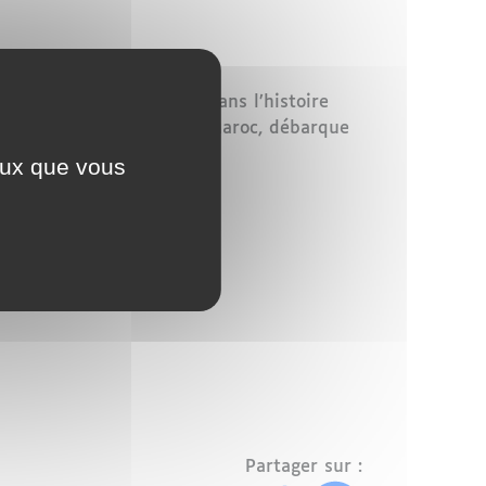
une étape significative dans l’histoire
studios de Ouarzazate au Maroc, débarque
ceux que vous
Partager sur :