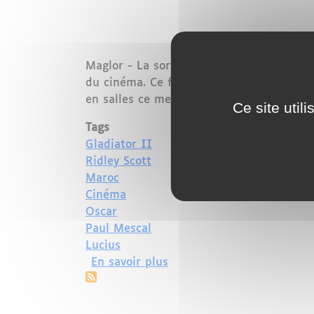
Maglor - La sortie très attendue de
Glad
du cinéma. Ce film monumental, dont le 
en salles ce mercredi 13 novembre.
Ce site util
Tags
Gladiator II
Ridley Scott
Maroc
Cinéma
Oscar
Paul Mescal
Lucius
sur Le Retour Triomphal d
En savoir plus