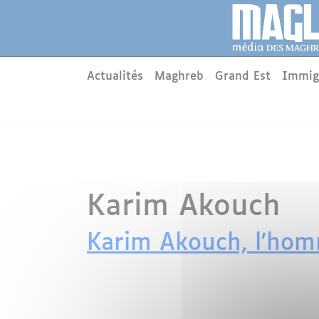
Aller au contenu principal
Panneau de gestion des cookies
Main menu
Actualités
Maghreb
Grand Est
Immig
Karim Akouch
Karim Akouch, l'homm