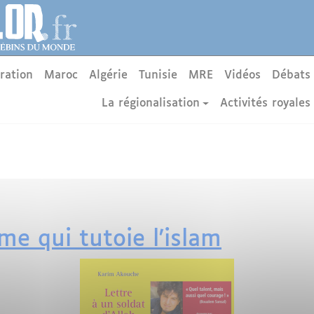
ration
Maroc
Algérie
Tunisie
MRE
Vidéos
Débats
La régionalisation
Activités royales
e qui tutoie l'islam