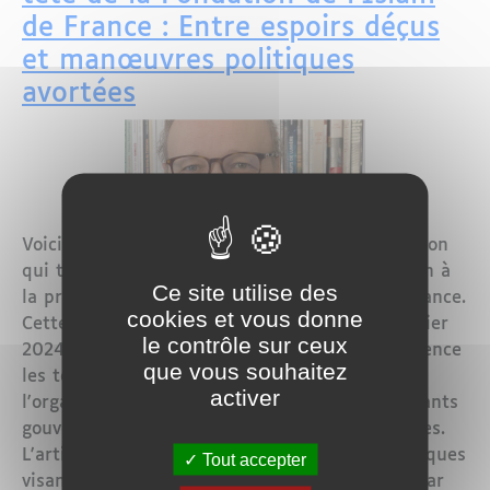
de France : Entre espoirs déçus
et manœuvres politiques
avortées
Voici un article récemment reçu pour publication
qui traite de la réélection de Ghaleb Bencheikh à
Ce site utilise des
la présidence de la Fondation de l'Islam de France.
cookies et vous donne
Cette réélection, qui a eu lieu le mardi 27 février
le contrôle sur ceux
2024, est examinée en détail, mettant en évidence
que vous souhaitez
les tensions politiques internes au sein de
activer
l'organisation, notamment entre les représentants
gouvernementaux et les personnalités qualifiées.
L'article expose également les tentatives politiques
Tout accepter
visant à favoriser un autre candidat soutenu par