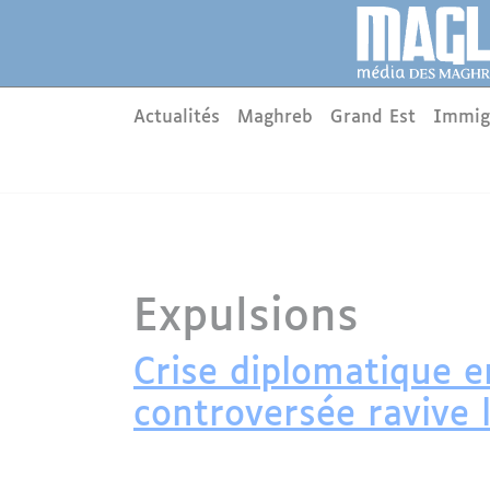
Aller au contenu principal
Panneau de gestion des cookies
Main menu
Actualités
Maghreb
Grand Est
Immig
Expulsions
Crise diplomatique en
controversée ravive 