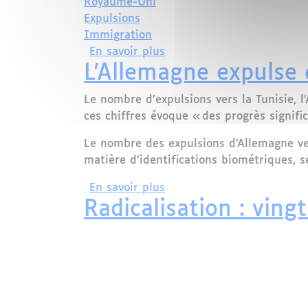
Royaume-Uni
Expulsions
Immigration
sur Débat enflammé autour
En savoir plus
L'Allemagne expulse
Le nombre d’expulsions vers la Tunisie, l
ces chiffres évoque « des progrès signifi
Le nombre des expulsions d’Allemagne ve
matière d’identifications biométriques, s
sur L'Allemagne expulse d
En savoir plus
Radicalisation : vin