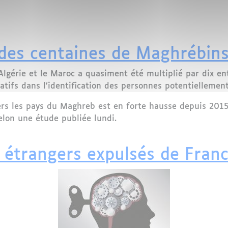
 de la loi "Rwanda" au Royaume-Uni : Une mesure contes
 des centaines de Maghrébin
’Algérie et le Maroc a quasiment été multiplié par dix e
catifs dans l’identification des personnes potentiellement
rs les pays du Maghreb est en forte hausse depuis 201
elon une étude publiée lundi.
es centaines de Maghrébins
gt étrangers expulsés de Fran