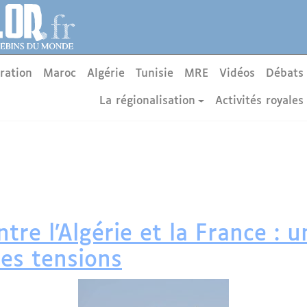
ration
Maroc
Algérie
Tunisie
MRE
Vidéos
Débats
La régionalisation
Activités royales
tre l’Algérie et la France : 
les tensions