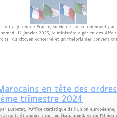
ssant algérien de France, suivie de son refoulement par 
e samedi 11 janvier 2025, le ministère algérien des Aff
roits" du citoyen concerné et un "mépris des conventions 
re l’Algérie et la France : une expulsion controversée rav
 Marocains en tête des ordres
ième trimestre 2024
r Eurostat, l’Office statistique de l’Union européenne, 
ortissants étrangers à qui les États membres de l’Union