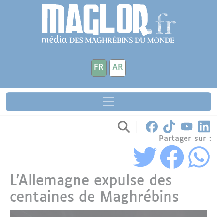
Aller au contenu principal
Panneau de gestion des cookies
FR
AR
Partager sur :
L'Allemagne expulse des
centaines de Maghrébins