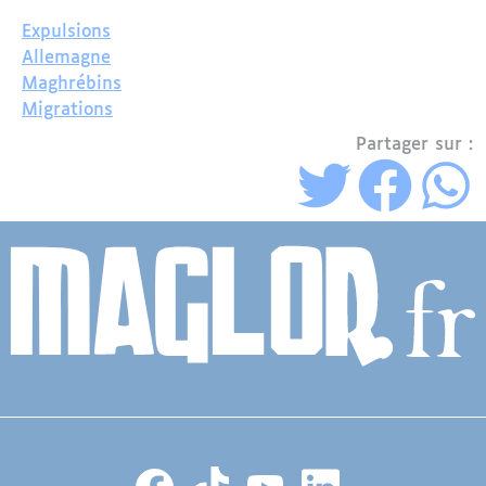
Expulsions
Allemagne
Maghrébins
Migrations
Partager sur :