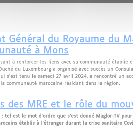
ration du Consulat du Maroc à Mantes-la-Jolie – Un jour
lat Général du Royaume du M
munauté à Mons
sant à renforcer les liens avec sa communauté établie e
uché du Luxembourg a organisé avec succès un Consula
ui s'est tenu le samedi 27 avril 2024, a rencontré un acc
 la communauté marocaine résidant dans la région.
at Général du Royaume du Maroc Rapproche ses Service
 cas des MRE et le rôle du mo
 : tel est le mot d’ordre que s’est donné Maglor-TV pou
rocains établis à l’étranger durant la crise sanitaire Cov