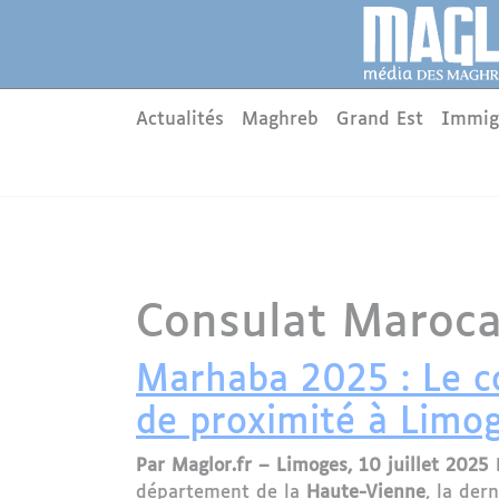
Aller au contenu principal
Panneau de gestion des cookies
Main menu
Actualités
Maghreb
Grand Est
Immig
Consulat Maroca
Marhaba 2025 : Le c
de proximité à Limo
Par Maglor.fr – Limoges, 10 juillet 2025
département de la
Haute-Vienne
, la der