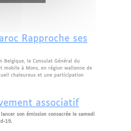
 historique pour les Marocains des Yvelines
aroc Rapproche ses
n Belgique, le Consulat Général du
t mobile à Mons, en région wallonne de
ueil chaleureux et une participation
s de la Communauté à Mons
uvement associatif
r lancer son émission consacrée le samedi
id-19.