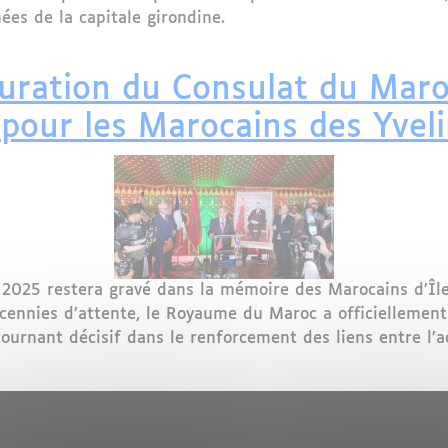
ées de la capitale girondine.
sulat du Maroc à Bordeaux clôt son opération de proxim
uration du Consulat du Maro
 pour les Marocains des Yvel
2025 restera gravé dans la mémoire des Marocains d’Île
écennies d’attente, le Royaume du Maroc a officielleme
ournant décisif dans le renforcement des liens entre l’