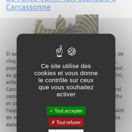
Carcassonne
Il avait déjà sévi à Metz, en 2009, en bariolant de
cinq élipses les immeubles de la place d'Armes,
Ce site utilise des
pour le plaisir de certains spectateurs, mais aussi
cookies et vous donne
au grand dam de beaucoup d'autres. Felice Varini,
le contrôle sur ceux
artiste suisse, réédite sa pratique à
que vous souhaitez
Carcassone. L'artiste utilise l'espace architectural
activer
comme support de sa peinture. Il travaille in situ
et sa peinture évolue toujours en fonction de
Tout accepter
l'espace donné. Il est toujours question d'un point
de vue, que l'artiste choisi pour créer son oeuvre
Tout refuser
dans l'espace.