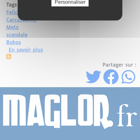
Personnaliser
Tags
Felice Varini
Carcassonne
Metz
scandale
Bobos
sur Après Metz, l'art contemporain de 
En savoir plus
Partager sur :