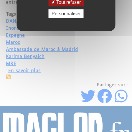
Tout refuser
entre les deux nations.
Personnaliser
Tags
DANA
Inondations
Espagne
Maroc
Ambassade de Maroc à Madrid
Karima Benyaich
MRE
sur Inondations en Espagne : Le Maroc 
En savoir plus
Partager sur :