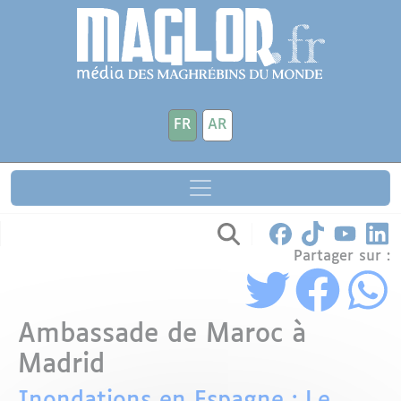
Aller au contenu principal
Panneau de gestion des cookies
FR
AR
Partager sur :
Ambassade de Maroc à
Madrid