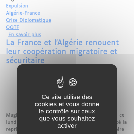
Expulsion
Algérie-France
Crise Diplomatique
OQTF
sur France-Algérie : Vers une relance d
En savoir plus
La France et l’Algérie renouent
leur coopération migratoire et
sécuritaire
Ce site utilise des
cookies et vous donne
le contrôle sur ceux
Maglor - Dans un communiqué commun publié ce
que vous souhaitez
lundi 31 mars, la France et l’Algérie ont annoncé la
activer
reprise de leur coopération en matière migratoire