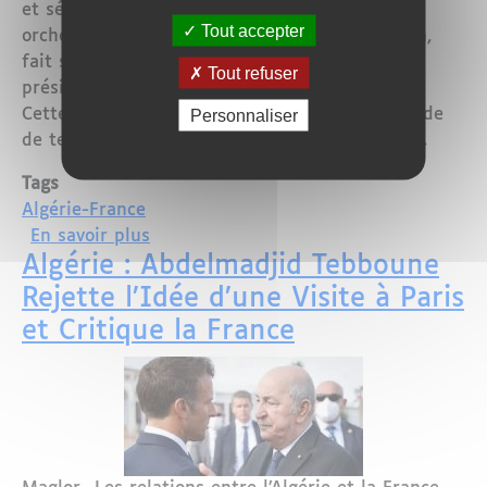
et sécuritaire. Ce rétablissement des relations,
Tout accepter
orchestré sous l’impulsion d’Emmanuel Macron,
fait suite à un échange téléphonique entre le
Tout refuser
président français et son homologue algérien.
Cette initiative marque ainsi la fin d’une période
Personnaliser
de tensions diplomatiques entre les deux pays.
Tags
Algérie-France
sur La France et l’Algérie renouent leu
En savoir plus
Algérie : Abdelmadjid Tebboune
Rejette l’Idée d’une Visite à Paris
et Critique la France