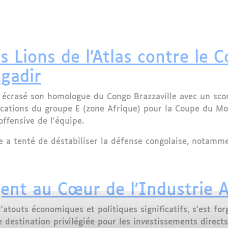
entreprise danoise s’installe à Dakhla
s Lions de l’Atlas contre le C
gadir
 a écrasé son homologue du Congo Brazzaville avec un sc
ifications du groupe E (zone Afrique) pour la Coupe du 
ffensive de l’équipe.
ale a tenté de déstabiliser la défense congolaise, nota
 Lions de l’Atlas contre le Congo Brazzaville : 6-0 au Gra
ent au Cœur de l'Industrie 
atouts économiques et politiques significatifs, s'est for
e destination privilégiée pour les investissements direct