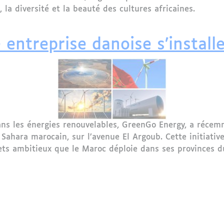
 la diversité et la beauté des cultures africaines.
e : une 14e édition vibrante de fraternité et de cultures
 entreprise danoise s’install
ans les énergies renouvelables, GreenGo Energy, a récemm
hara marocain, sur l’avenue El Argoub. Cette initiative 
ojets ambitieux que le Maroc déploie dans ses provinces