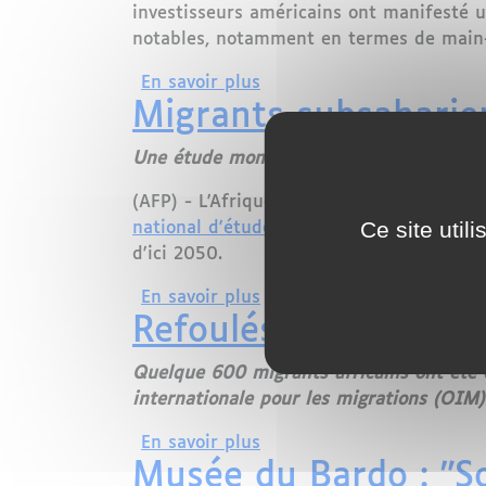
investisseurs américains ont manifesté u
notables, notamment en termes de main-d'
sur Le Maroc : Un Émerge
En savoir plus
Migrants subsaharien
Une étude montre que les migrations su
(AFP) - L'Afrique subsaharienne est loi
Ce site util
national d'études démographiques
(Ined)
d'ici 2050.
sur Migrants subsahariens:
En savoir plus
Refoulés d'Algérie, 
Quelque 600 migrants africains ont été e
internationale pour les migrations (OIM) 
sur Refoulés d'Algérie, se
En savoir plus
Musée du Bardo : "Sou