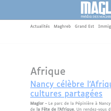
Aller au contenu principal
Panneau de gestion des cookies
Main menu
Actualités
Maghreb
Grand Est
Immig
Afrique
Nancy célèbre l’Afriq
cultures partagées
Maglor -
Le parc de la Pépinière à Nancy 
de
la Fête de l’Afrique
. Un rendez-vous d