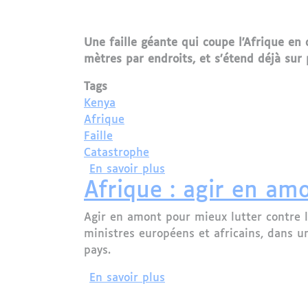
Une faille géante qui coupe l'Afrique en
mètres par endroits, et s’étend déjà sur 
Tags
Kenya
Afrique
Faille
Catastrophe
sur L'Afrique se coupe-t-e
En savoir plus
Afrique : agir en am
Agir en amont pour mieux lutter contre l
ministres européens et africains, dans u
pays.
sur Afrique : agir en amo
En savoir plus
Pagination