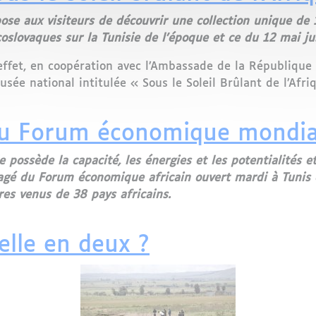
se aux visiteurs de découvrir une collection unique de 
coslovaques sur la Tunisie de l’époque et ce du 12 mai j
ffet, en coopération avec l’Ambassade de la République 
ée national intitulée « Sous le Soleil Brûlant de l’Afri
 le soleil brûlant de l'Afrique"
 du Forum économique mondia
le possède la capacité, les énergies et les potentialités e
égagé du Forum économique africain ouvert mardi à Tunis
res venus de 38 pays africains.
du Forum économique mondial
elle en deux ?