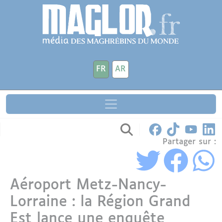
Aller au contenu principal
Panneau de gestion des cookies
FR
AR
Partager sur :
Aéroport Metz-Nancy-
Lorraine : la Région Grand
Est lance une enquête