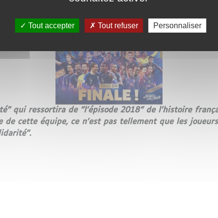
es Bleus ultra réalistes
Tout accepter
Tout refuser
Personnaliser
 la fraternité
nité" qui ressortira de "l'épisode 2018" de l'histoire fr
rce de cette équipe, ce n'est pas tellement que les joueur
idarité".