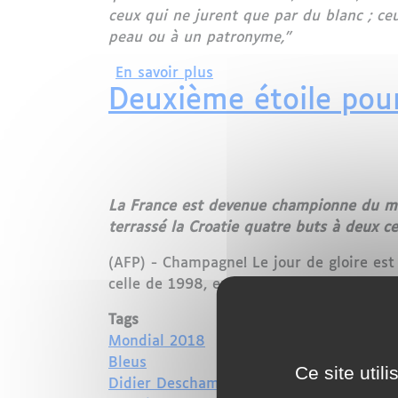
ceux qui ne jurent que par du blanc ; ce
peau ou à un patronyme,"
sur Victoire des Bleus à 
En savoir plus
Deuxième étoile pour
La France est devenue championne du mond
terrassé la Croatie quatre buts à deux 
(AFP) - Champagne! Le jour de gloire est
celle de 1998, en dominant la Croatie 4
Tags
Mondial 2018
Bleus
Ce site util
Didier Deschamps