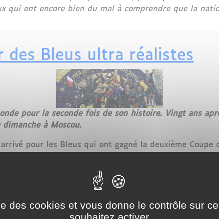
ux qui ont encore bien du mal à comprendre que la nation
la Coupe du Monde : Un racisme qui ne dit pas son nom
 des Bleus ultra réalistes
e pour la seconde fois de son histoire. Vingt ans après
ce dimanche à Moscou.
 arrivé pour les Bleus qui ont gagné la deuxième Coupe 
-2 au bout d'une incroyable finale du Mondial 2018, dim
ise des cookies et vous donne le contrôle sur 
souhaitez activer