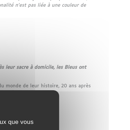
alité n’est pas liée à une couleur de
 leur sacre à domicile, les Bleus ont
du monde de leur histoire, 20 ans après
anche à Moscou.
ceux que vous