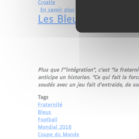
Croatie
sur Deuxième étoile pour d
En savoir plus
Les Bleus réinventent
Plus que l'"intégration", c'est "la frater
anticipe un historien. "Ce qui fait la fo
soudés avec un jeu fait d'entraide, de sol
Tags
Fraternité
Bleus
Football
Mondial 2018
Coupe du Monde