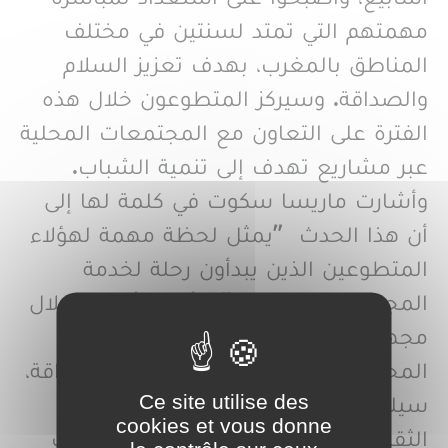
مهمتهم التي تمتد لسنتين في مختلف
المناطق بالمغرب، بهدف تعزيز السلام
والصداقة. وسيركز المتطوعون خلال هذه
الفترة على التعاون مع المجتمعات المحلية
عبر مشاريع تهدف إلى تنمية الشباب.
وأشارت ماريسا سكوت في كلمة لها إلى
أن هذا الحدث ”يمثل لحظة مهمة لهؤلاء
المتطوعين الذين يبدأون رحلة لخدمة
المجتمعات المغربية”. وأكدت أن من خلال
مجهوداتهم، انغماسهم في الثقافة
المحلية، والتزامهم بدعم السلام والصداقة،
Ce site utilise des
سيلعبون دورًا كبيرًا في تعزيز الحوار بين
cookies et vous donne
الثقافات والمساهمة في تطوير الشباب