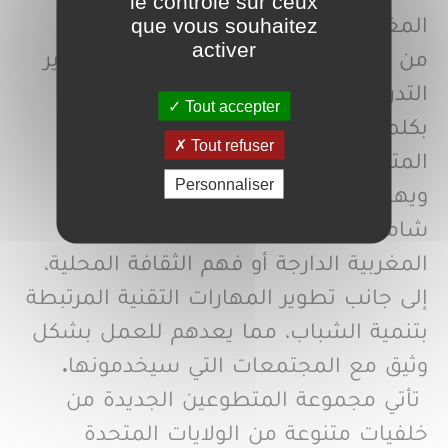
le contrôle sur ceux
que vous souhaitez
المغربي.
activer
من جهته افتتح عبد الرحمن بوحوت، مدير
التدريب لفيلق السلام المغرب، الحفل
Tout accepter
بكلمة تهنئة أشاد فيها بتفاني ومثابرة
Tout refuser
المتطوعين خلال فترة التدريب.
Personnaliser
ويهدف هذا البرنامج إلى تقديم تأهيل
شامل سواء فيما يخص تعلم اللهجة
المغربية الدارجة أو فهم الثقافة المحلية،
إلى جانب تطوير المهارات التقنية المرتبطة
بتنمية الشباب، مما يعدهم للعمل بشكل
وثيق مع المجتمعات التي سيخدمونها.
تأتي مجموعة المتطوعين الجديدة من
خلفيات متنوعة من الولايات المتحدة