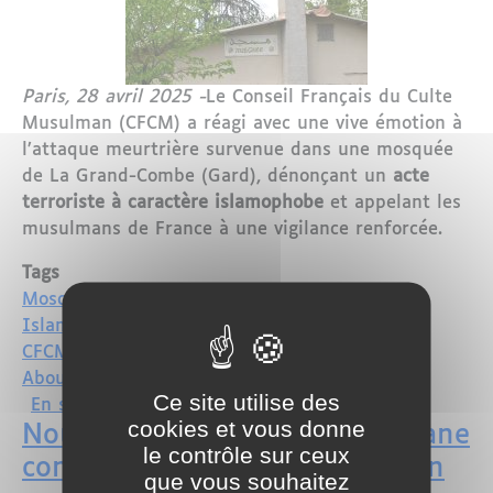
Paris, 28 avril 2025 -
Le Conseil Français du Culte
Musulman (CFCM) a réagi avec une vive émotion à
l’attaque meurtrière survenue dans une mosquée
de La Grand-Combe (Gard), dénonçant un
acte
terroriste à caractère islamophobe
et appelant les
musulmans de France à une vigilance renforcée.
Tags
Mosquée de La Grand-Combe
Islamophobe
CFCM
Aboubakar Cissé
Ce site utilise des
sur Attaque islamophobe dans une mosq
En savoir plus
cookies et vous donne
Nouvelle attaque antimusulmane
le contrôle sur ceux
contre la mosquée Koba à Lyon
que vous souhaitez