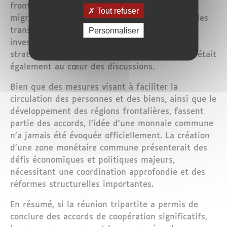
frontières communes, lutter contre les flux
Tout refuser
migratoires irréguliers et les activités criminelles
Personnaliser
transfrontalières. La promotion des
investissements communs dans des secteurs
stratégiques tels que l'énergie et l'agriculture était
également au cœur des discussions.
Bien que des mesures visant à faciliter la
circulation des personnes et des biens, ainsi que le
développement des régions frontalières, fassent
partie des accords, l'idée d'une monnaie commune
n'a jamais été évoquée officiellement. La création
d'une zone monétaire commune présenterait des
défis économiques et politiques majeurs,
nécessitant une coordination approfondie et des
réformes structurelles importantes.
En résumé, si la réunion tripartite a permis de
conclure des accords de coopération significatifs,