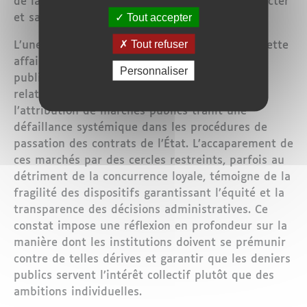
de la capacité des institutions à prévenir, détecter
Tout accepter
et sanctionner les abus en temps opportun.
Tout refuser
L’une des révélations les plus troublantes de cette
affaire réside dans la collusion entre sphère
Personnaliser
publique et intérêts privés. Le fait que des
relations personnelles puissent influencer
l’attribution de marchés publics trahit une
défaillance systémique dans les procédures de
passation des contrats de l’État. L’accaparement de
ces marchés par des cercles restreints, parfois au
détriment de la concurrence loyale, témoigne de la
fragilité des dispositifs garantissant l’équité et la
transparence des décisions administratives. Ce
constat impose une réflexion en profondeur sur la
manière dont les institutions doivent se prémunir
contre de telles dérives et garantir que les deniers
publics servent l’intérêt collectif plutôt que des
ambitions individuelles.