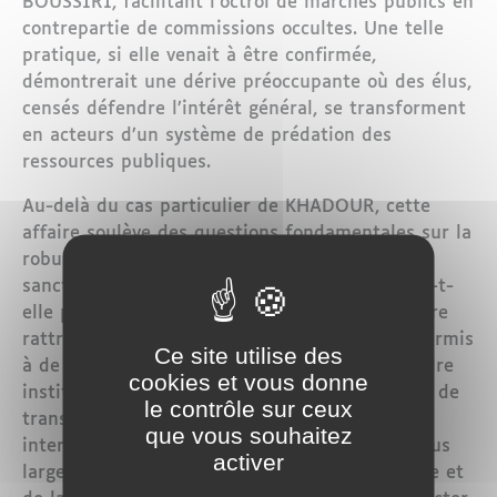
BOUSSIRI, facilitant l’octroi de marchés publics en
contrepartie de commissions occultes. Une telle
pratique, si elle venait à être confirmée,
démontrerait une dérive préoccupante où des élus,
censés défendre l’intérêt général, se transforment
en acteurs d’un système de prédation des
ressources publiques.
Au-delà du cas particulier de KHADOUR, cette
affaire soulève des questions fondamentales sur la
robustesse des dispositifs de contrôle et de
sanction existants. Comment une élue locale a-t-
elle pu quitter le territoire national avant d’être
rattrapée à l’étranger ? Quelles lacunes ont permis
Ce site utilise des
à de telles pratiques de prospérer dans un cadre
cookies et vous donne
institutionnel censé être régi par les principes de
le contrôle sur ceux
transparence et de bonne gouvernance ? Ces
que vous souhaitez
interrogations renvoient à la problématique plus
activer
large de l’efficacité des organes de surveillance et