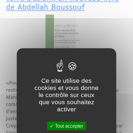
de Abdellah Boussouf
Ce site utilise des
«Pour pouvoir comprendre le processus de
cookies et vous donne
restructuration du champ religieux entrepris au
le contrôle sur ceux
Maroc par le Roi Mohammed VI, il faut
que vous souhaitez
commencer par l’inscrire dans la dynamique
activer
d’ensemble d’un culte fondé sur les valeurs du
juste milieu, incarné par un Commandeur des
Tout accepter
Croyants, descendant du Prophète et légitimé par