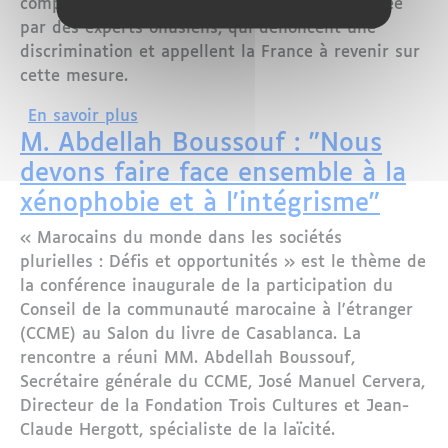
compétitions officielles a été vivement critiquée
par des experts onusiens, qui dénoncent une
discrimination et appellent la France à revenir sur
cette mesure.
sur La France face aux critiques de l’ON
En savoir plus
M. Abdellah Boussouf : "Nous
devons faire face ensemble à la
xénophobie et à l'intégrisme"
« Marocains du monde dans les sociétés
plurielles : Défis et opportunités » est le thème de
la conférence inaugurale de la participation du
Conseil de la communauté marocaine à l'étranger
(CCME) au Salon du livre de Casablanca. La
rencontre a réuni MM. Abdellah Boussouf,
Secrétaire générale du CCME, José Manuel Cervera,
Directeur de la Fondation Trois Cultures et Jean-
Claude Hergott, spécialiste de la laïcité.