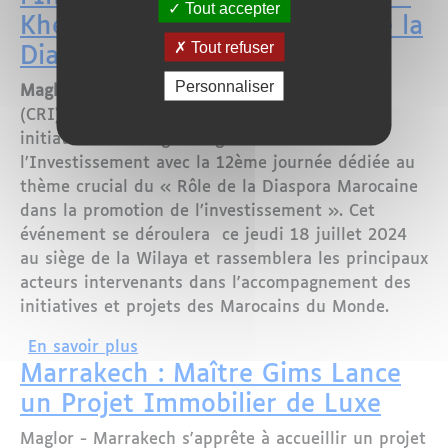
Tout accepter
Khénifra : Focus sur le Rôle de la
Tout refuser
Diaspora Marocaine
Personnaliser
Maglor
- Le Centre Régional d'Investissement
(CRI) de Béni Mellal - Khénifra poursuit son
initiative de Dialogue Régional sur
l’Investissement avec la 12ème journée dédiée au
thème crucial du « Rôle de la Diaspora Marocaine
dans la promotion de l’investissement ». Cet
événement se déroulera ce jeudi 18 juillet 2024
au siège de la Wilaya et rassemblera les principaux
acteurs intervenants dans l'accompagnement des
initiatives et projets des Marocains du Monde.
sur Dialogue Régional sur l’Investisse
En savoir plus
Marrakech : Maître Gims Lance
un Projet Immobilier de Luxe
Maglor - Marrakech s'apprête à accueillir un projet