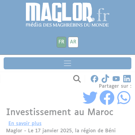
Aller au contenu principal
Panneau de gestion des cookies
FR
AR
Partager sur :
Investissement au Maroc
sur Le Ministre de l'Investissement, Ka
En savoir plus
Maglor - Le 17 janvier 2025, la région de Béni