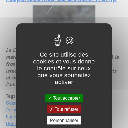
Le Conseil de sécurité de l'ONU doit se réunir
Ce site utilise des
mardi au lendemain de violences meurtrières à la
cookies et vous donne
frontière de la bande de Gaza, où les soldats
le contrôle sur ceux
israéliens ont tué 55 Palestiniens, lors de heurts
que vous souhaitez
et de manifestations contre l'inauguration de
activer
l'ambassade américaine à Jérusalem.
Tags
Tout accepter
Gaza
Tout refuser
Israël
Palestine
Personnaliser
Donald Trump