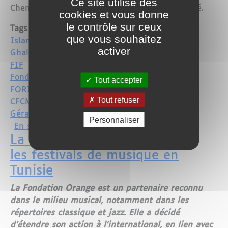
Ce site utilise des
Chems Eddine Hafiz, qui ont finalement échoué.
cookies et vous donne
le contrôle sur ceux
Tags
que vous souhaitez
Islam
activer
Ghaleb Bencheikh
FIF
Fondation
Tout accepter
FORIM
Tout refuser
CFCM
Gérald Darmanin
Personnaliser
sur Ghaleb Bencheikh reconduit à la tê
En savoir plus
La Fondation Orange soutient
les festivals de musique en
Tunisie
La Fondation Orange est un partenaire reconnu
dans le milieu musical, notamment dans les
répertoires classique et jazz. Elle a décidé
d’étendre son action à l’international, en lien avec