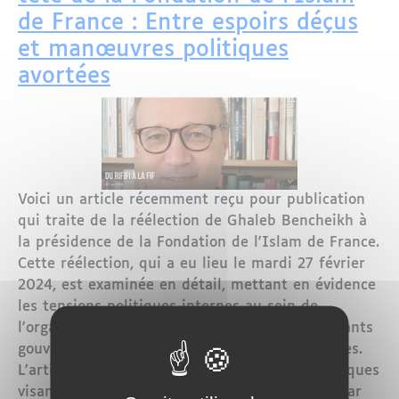
de France : Entre espoirs déçus
et manœuvres politiques
avortées
Voici un article récemment reçu pour publication
qui traite de la réélection de Ghaleb Bencheikh à
la présidence de la Fondation de l'Islam de France.
Cette réélection, qui a eu lieu le mardi 27 février
2024, est examinée en détail, mettant en évidence
les tensions politiques internes au sein de
l'organisation, notamment entre les représentants
gouvernementaux et les personnalités qualifiées.
L'article expose également les tentatives politiques
visant à favoriser un autre candidat soutenu par