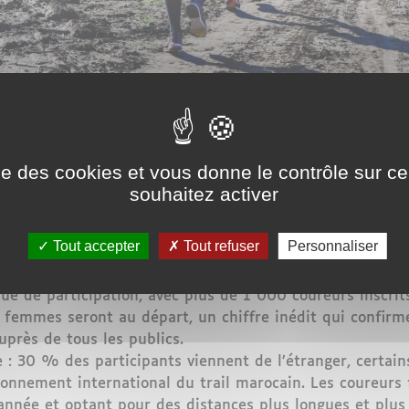
ise des cookies et vous donne le contrôle sur 
souhaitez activer
sa 8ᵉ édition, confirmant son statut d’événement majeur 
Tout accepter
Tout refuser
Personnaliser
roc depuis 2018, cet événement fut la toute première co
: sport, nature et engagement.
ue de participation, avec plus de 1 000 coureurs inscrit
emmes seront au départ, un chiffre inédit qui confirme l
auprès de tous les publics.
 : 30 % des participants viennent de l’étranger, certai
yonnement international du trail marocain. Les coureurs
année et optant pour des distances plus longues et plus