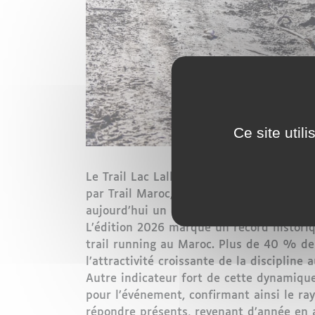
Ce site util
Le Trail Lac Lalla Takerkoust célébrera 
par Trail Maroc, pionnier du trail au Ma
aujourd’hui un symbole fort de son ADN 
L’édition 2026 marque un record historiq
trail running au Maroc. Plus de 40 % de f
l’attractivité croissante de la discipline 
Autre indicateur fort de cette dynamique
pour l’événement, confirmant ainsi le ra
répondre présents, revenant d’année en 