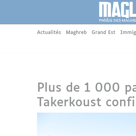
Aller au contenu principal
Panneau de gestion des cookies
Main menu
Actualités
Maghreb
Grand Est
Immig
Plus de 1 000 par
Takerkoust confi