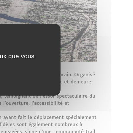
ceux que vous
du calendrier du trail marocain. Organisé
urse de la série Trail Maroc et demeure
s, témoignant de l’essor spectaculaire du
’ouverture, l’accessibilité et
ns ayant fait le déplacement spécialement
 fidèles sont également nombreux à
 engagées, signe d’une communauté trail