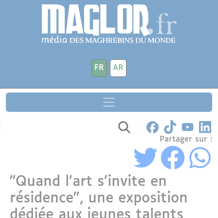
Aller au contenu principal
Panneau de gestion des cookies
FR
AR
Partager sur :
"Quand l’art s’invite en
résidence", une exposition
dédiée aux jeunes talents