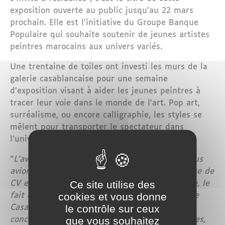
exposition ouverte au public jusqu’au 22 mars
prochain. Elle est l'initiative du Groupe Banque
Populaire qui souhaite soutenir de jeunes artistes
peintres marocains aux univers variés.
Une trentaine de toiles ont investi les murs de la
galerie casablancaise pour une semaine
d’exposition visant à aider les jeunes peintres à
tracer leur voie dans le monde de l’art. Pop art,
surréalisme, ou encore calligraphie, les styles se
mêlent pour transporter le spectateur dans
l’univers particulier de chaque artiste.
“
L’aventure a commencé à l’automne 2017. Nous
avions lancé une première sélection, sur la base de
Ce site utilise des
CV et d’œuvres réalisées avec pour seul critère, le
cookies et vous donne
fait d’être lauréat des écoles des beaux arts de
le contrôle sur ceux
Casablanca ou de Tétouan. A la suite de ce
que vous souhaitez
concours, nous avons retenu huit jeunes artistes,