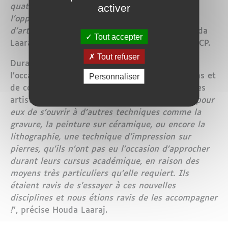
activer
quatre garçons et quatre filles, qui ont eu
l’opportunité de séjourner dans la résidence
d’artiste, Flore Maison des Arts”
, explique Houda
Tout accepter
Laaraj, directrice communication groupe à la BCP.
Tout refuser
Durant ce séjour, les huit lauréats ont eu
l’occasion de bénéficier de stages de formations et
Personnaliser
de coaching, visant à les initier à des disciplines
artistiques complexes. “
Cela fût une occasion pour
eux de s’ouvrir à d’autres techniques comme la
gravure, la peinture sur céramique, ou encore la
lithographie, une technique d’impression sur
pierres, qu’ils n’ont pas eu l’occasion d’approcher
durant leurs cursus académique, en raison des
moyens très particuliers qu’elle requiert. Ils
étaient ravis de s’essayer à ces nouvelles
disciplines et nous étions ravis de les accompagner
!
”, précise Houda Laaraj.