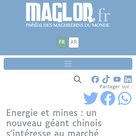
Aller au contenu principal
Panneau de gestion des cookies
FR
AR
Partager sur :
Energie et mines : un
nouveau géant chinois
s'intéresse au marché