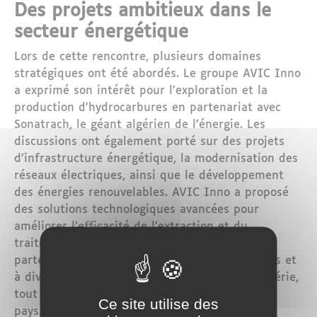
Des projets ambitieux dans le
secteur énergétique
Lors de cette rencontre, plusieurs domaines
stratégiques ont été abordés. Le groupe AVIC Inno
a exprimé son intérêt pour l'exploration et la
production d'hydrocarbures en partenariat avec
Sonatrach, le géant algérien de l’énergie. Les
discussions ont également porté sur des projets
d’infrastructure énergétique, la modernisation des
réseaux électriques, ainsi que le développement
des énergies renouvelables. AVIC Inno a proposé
des solutions technologiques avancées pour
améliorer l’efficacité de l’extraction et du
traitement des ressources naturelles. Ce
partenariat viserait à améliorer les rendements et
à diversifier la production énergétique de l'Algérie,
tout en soutenant la transition énergétique du
Ce site utilise des
pays.