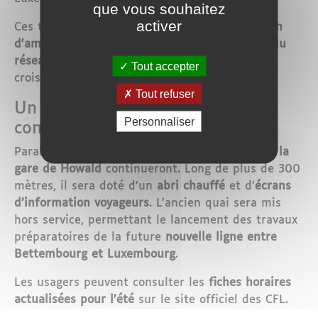
que vous souhaitez
activer
Ces travaux s’inscrivent dans le cadre d’un
plan
d'amélioration de la capacité et de la qualité du
réseau
, destiné à répondre à une demande
Tout accepter
croissante en matière de mobilité.
Tout refuser
Un nouveau quai à Howald en
Personnaliser
construction
Parallèlement,
les travaux du deuxième quai à la
gare de Howald
continueront. Long de plus de 300
mètres, il sera doté d’un
abri chauffé
et d’
écrans
d’information voyageurs
. L’ancien quai sera mis
hors service, permettant le lancement des travaux
préparatoires de la future
nouvelle ligne entre
Bettembourg et Luxembourg
.
Les usagers peuvent consulter les
fiches horaires
actualisées pour l'été
sur le site officiel des CFL.