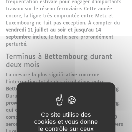
fréquentation estivale pour engager d’importants
travaux sur le réseau ferroviaire. Cette année
encore, la ligne très empruntée entre Metz et
Luxembourg ne fait pas exception. À compter du
vendredi 11 juillet au soir et jusqu’au 14
septembre inclus
, le trafic sera profondément
perturbé.
Terminus à Bettembourg durant
deux mois
La mesure la plus significative concerne
l’interruption totale des circulations entre
Bettembourg et la gare centrale de Luxembourg
.
Durant cette période,
tous les trains en
provenance de Metz s’arrêteront à Bettembourg
,
qui devient provisoirement le terminus. Pour
Ce site utilise des
compenser, des
bus de substitution L60 et L90
cookies et vous donne
seront mis en service afin d’assurer la liaison vers
le contrôle sur ceux
Luxembourg-ville.