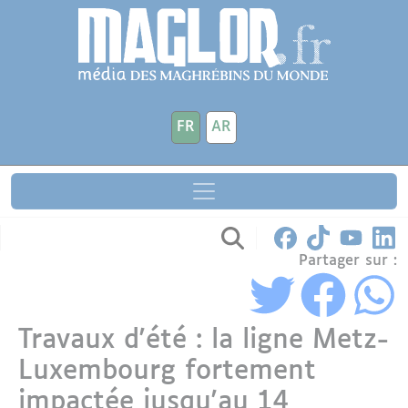
Aller au contenu principal
Panneau de gestion des cookies
FR
AR
Partager sur :
Travaux d'été : la ligne Metz-
Luxembourg fortement
impactée jusqu'au 14