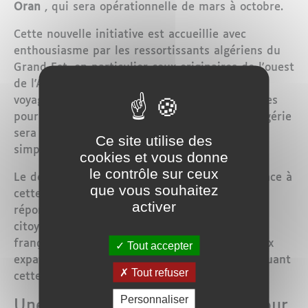
Oran
, qui sera opérationnelle de mars à octobre.
Cette nouvelle initiative est accueillie avec
enthousiasme par les ressortissants algériens du
Grand Est, en particulier ceux originaires de l'ouest
de l'Algérie. Grâce à cette nouvelle ligne, ces
voyageurs n'auront plus à faire de longs voyages
pour rejoindre l'aéroport. Leur voyage vers l'Algérie
sera désormais plus direct et pratique, ce qui
Ce site utilise des
simplifiera grandement leurs déplacements.
cookies et vous donne
le contrôle sur ceux
Le député Yagoubi a exprimé sa satisfaction face à
que vous souhaitez
cette avancée, en soulignant que ce vol direct
activer
répond à une forte demande de la part des
citoyens algériens résidant dans cette région
française. Sur les réseaux sociaux, de nombreux
Tout accepter
expatriés ont exprimé leur reconnaissance, saluant
Tout refuser
cette qui facilitea leurs voyages.
Personnaliser
Une deuxième bonne nouvelle pour