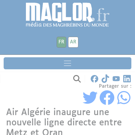
Aller au contenu principal
Panneau de gestion des cookies
FR
AR
Partager sur :
Air Algérie inaugure une
nouvelle ligne directe entre
Metz et Oran